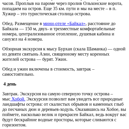
часов. Проплыв на пароме через пролив Ольхонские ворота,
попадаем на остров. Еще
35 км
. пути и мы на месте – в п.
Хужир – это туристическая столица острова.
Обед. Размещение в
мини-отеле «Байкал»
, расстояние до
Байкала —
150 м
, двух- и трехместные комфортабельные
номера, централизованное отопление, душевая кабина и
санузел на 4 номера.
Обзорная экскурсия к мысу Бурхан (скала Шаманка) — одной
из девяти святынь Азии, священному месту коренных
жителей острова — бурят. Ужин.
Обед и ужин включены в стоимость, завтрак –
самостоятельно.
4 день
Завтрак. Экскурсия на самую северную точку острова –
мыс
Хобой.
Экскурсия позволит вам увидеть все природные
ландшафты острова: от скалистых обрывов и каменных глыб
до песчаных дюн и деревьев-ходуль. Оказавшись на Хобое, вы
поймете, насколько велик и прекрасен Байкал, ведь вокруг вас
будут бескрайние водные просторы, которые сливаются с
горизонтом.