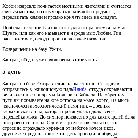
Хобой издревле почитается местными жителями и считается
святым местом, поэтому брать какие-либо предметы,
передвигать камни и громко кричать здесь не следует.
Пообедав вкусной байкальской ухой отправляемся на мыс
Шунтэ, или как его называют в народе мыс Любви. Гид
расскажет вам, откуда произошло такое название.
Возвращение на базу. Ужин.
Завтрак, обед и ужин включены в стоимость.
5 день
Завтрак на базе. Отправление на экскурсию. Сегодня вы
отправитесь в живописную падь
Идиба
, откуда открываются
великолепные панорамы Большого Байкала. На обратном
пути вы побываете на юге острова на мысе Хорго, На мысе
расположен археологический памятник – древняя
курыканская стена, которая протянулась вдоль всего
перешейка мыса. До сих пор неизвестно для каких целей была
построена эта стена. Одни из археологов считают, что
строение ограждало курыкан от набегов кочевников,
другие же предполагают, что здесь проводили обряды