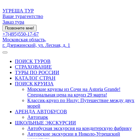
УГРЕША ТУР
Ваше турагентство
Заказ тура
Позвоните мне!
+7(495)550-17-67
Московская область,
г. Дзержинский, ул. Лесная, д. 1
ПОИСК ТУРОВ
СТРАХОВАНИЕ
ТУРЫ ПО РОССИИ
КАТАЛОГ СТРАН
ПОИСК КРУИЗА
Морские круизы из Сочи на Astoria Grande!
Специальная цена на круиз 29 марта!
Классик-круиз по Нилу: Путешествие между двух
морей
АРЕНДА АВТОБУСОВ
Автопарк
ШКОЛЬНЫЕ ЭКСКУРСИИ
Автобусная экскурсия на кондитерскую фабрику
Авторские экскурсии в Николо-Угрешский