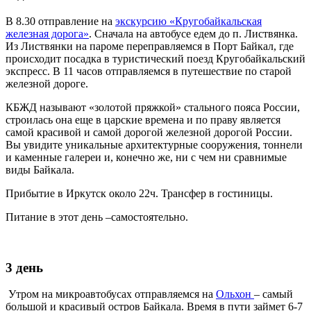
В 8.30 отправление на
экскурсию «Кругобайкальская
железная дорога»
. Сначала на автобусе едем до п. Листвянка.
Из Листвянки на пароме переправляемся в Порт Байкал, где
происходит посадка в туристический поезд Кругобайкальский
экспресс. В 11 часов отправляемся в путешествие по старой
железной дороге.
КБЖД называют «золотой пряжкой» стального пояса России,
строилась она еще в царские времена и по праву является
самой красивой и самой дорогой железной дорогой России.
Вы увидите уникальные архитектурные сооружения, тоннели
и каменные галереи и, конечно же, ни с чем ни сравнимые
виды Байкала.
Прибытие в Иркутск около 22ч. Трансфер в гостиницы.
Питание в этот день –самостоятельно.
3 день
Утром на микроавтобусах отправляемся на
Ольхон
– самый
большой и красивый остров Байкала. Время в пути займет 6-7