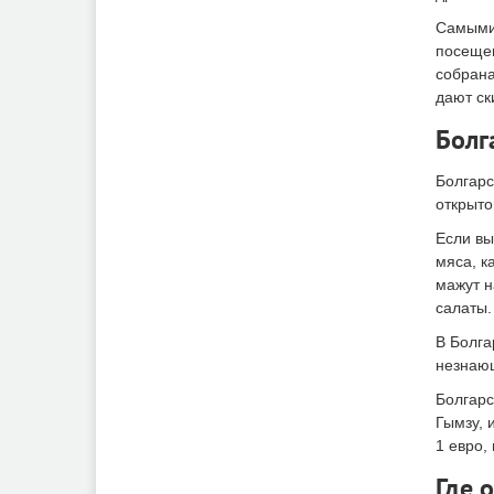
Самыми 
посещен
собрана
дают ск
Болг
Болгарс
открыто
Если вы
мяса, к
мажут н
салаты.
В Болга
незнающ
Болгарс
Гымзу, 
1 евро,
Где 