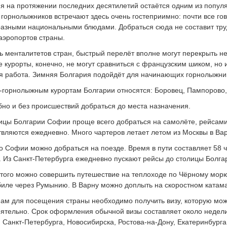
я на протяжении последних десятилетий остаётся одним из попул
 горнолыжников встречают здесь очень гостеприимно: почти все гов
разными национальными блюдами. Добраться сюда не составит труд
аэропортов страны.
ь менталитетов стран, быстрый перелёт вполне могут перекрыть 
 курорты, конечно, не могут сравниться с французским шиком, но 
я работа. Зимняя Болгария подойдёт для начинающих горнолыжник
-горнолыжным курортам Болгарии относятся: Боровец, Пампорово, 
бно и без происшествий добраться до места назначения.
ицы Болгарии Софии проще всего добраться на самолёте, рейсами 
вляются ежедневно. Много чартеров летает летом из Москвы в Вар
о Софии можно добраться на поезде. Время в пути составляет 58 
. Из Санкт-Петербурга ежедневно пускают рейсы до столицы Болга
того можно совершить путешествие на теплоходе по Чёрному морю
иле через Румынию. В Варну можно доплыть на скоростном катам
ам для посещения страны необходимо получить визу, которую мож
ятельно. Срок оформления обычной визы составляет около недели
 Санкт-Петербурга, Новосибирска, Ростова-на-Дону, Екатеринбурга