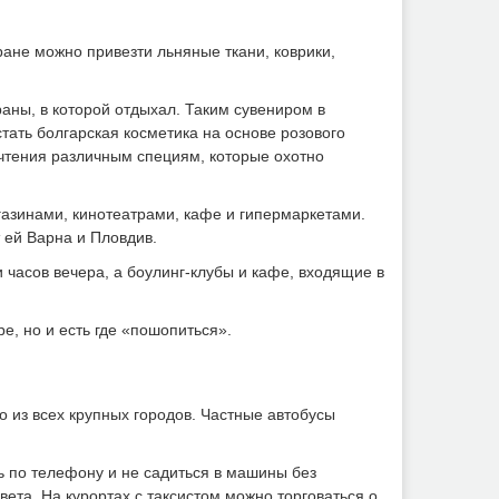
ане можно привезти льняные ткани, коврики,
аны, в которой отдыхал. Таким сувениром в
тать болгарская косметика на основе розового
очтения различным специям, которые охотно
газинами, кинотеатрами, кафе и гипермаркетами.
 ей Варна и Пловдив.
часов вечера, а боулинг-клубы и кафе, входящие в
е, но и есть где «пошопиться».
 из всех крупных городов. Частные автобусы
ь по телефону и не садиться в машины без
вета. На курортах с таксистом можно торговаться о