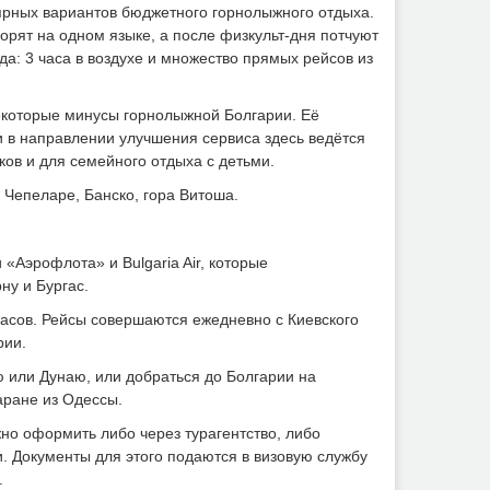
ярных вариантов бюджетного горнолыжного отдыха.
орят на одном языке, а после физкульт-дня потчуют
а: 3 часа в воздухе и множество прямых рейсов из
некоторые минусы горнолыжной Болгарии. Её
и в направлении улучшения сервиса здесь ведётся
ов и для семейного отдыха с детьми.
Чепеларе, Банско, гора Витоша.
«Аэрофлота» и Bulgaria Air, которые
ну и Бургас.
часов. Рейсы совершаются ежедневно с Киевского
рии.
 или Дунаю, или добраться до Болгарии на
аране из Одессы.
но оформить либо через турагентство, либо
. Документы для этого подаются в визовую службу
.