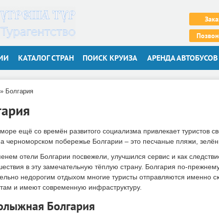
Зака
Позвон
ИИ
КАТАЛОГ СТРАН
ПОИСК КРУИЗА
АРЕНДА АВТОБУСОВ
»
Болгария
гария
море ещё со времён развитого социализма привлекает туристов с
а черноморском побережье Болгарии – это песчаные пляжи, зелёны
енем отели Болгарии посвежели, улучшился сервис и как следствие
шествия в эту замечательную тёплую страну. Болгария по-прежнему
ельно недорогим отдыхом многие туристы отправляются именно сю
там и имеют современную инфраструктуру.
олыжная Болгария