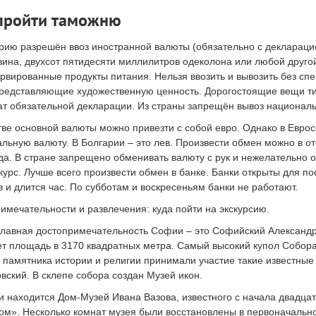
пройти таможню
рию разрешён ввоз иностранной валюты (обязательно с декларацией
вина, двухсот пятидесяти миллилитров одеколона или любой друг
рвированные продукты питания. Нельзя ввозить и вывозить без сп
редставляющие художественную ценность. Дорогостоящие вещи т
т обязательной декларации. Из страны запрещён вывоз национал
тве основной валюты можно привезти с собой евро. Однако в Евро
льную валюту. В Болгарии – это лев. Произвести обмен можно в оте
да. В стране запрещено обменивать валюту с рук и нежелательно о
курс. Лучше всего произвести обмен в банке. Банки открыты для пос
в и длится час. По субботам и воскресеньям банки не работают.
имечательности и развлечения: куда пойти на экскурсию.
лавная достопримечательность Софии – это Софийский Александр
т площадь в 3170 квадратных метра. Самый высокий купол Собора
 памятника истории и религии принимали участие такие известные 
вский. В склепе собора создан Музей икон.
 находится Дом-Музей Ивана Вазова, известного с начала двадцат
ом». Несколько комнат музея были восстановлены в первоначально