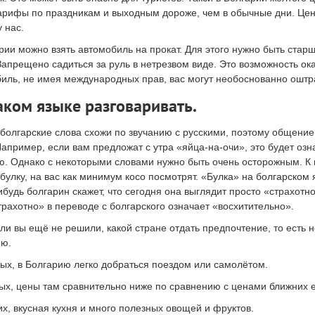
арифы по праздникам и выходным дороже, чем в обычные дни. Цены
у нас.
рии можно взять автомобиль на прокат. Для этого нужно быть стар
Запрещено садиться за руль в нетрезвом виде. Это возможность ока
иль, не имея международных прав, вас могут необоснованно оштр
аком языке разговаривать.
болгарские слова схожи по звучанию с русскими, поэтому общение
Например, если вам предложат с утра «яйца-на-очи», это будет озн
ю. Однако с некоторыми словами нужно быть очень осторожным. К 
булку, на вас как минимум косо посмотрят. «Булка» на болгарском
ибудь болгарин скажет, что сегодня она выглядит просто «страхотн
трахотно» в переводе с болгарского означает «восхитительно».
сли вы ещё не решили, какой стране отдать предпочтение, то есть 
ию.
ых, в Болгарию легко добраться поездом или самолётом.
ых, цены там сравнительно ниже по сравнению с ценами ближних 
их, вкусная кухня и много полезных овощей и фруктов.