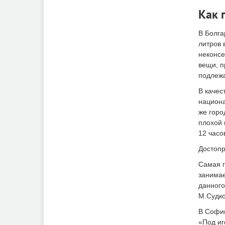
Как 
В Болга
литров 
неконсе
вещи, п
подлежа
В качес
национа
же горо
плохой 
12 часо
Достопр
Самая г
занимае
данного
М.Судко
В Софии
«Под иг