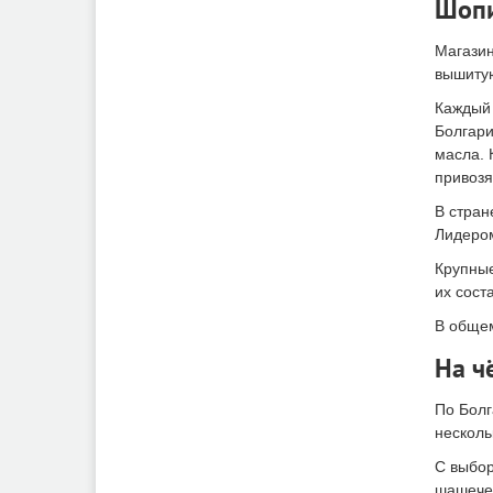
Шопи
Магазин
вышитую
Каждый 
Болгари
масла. 
привозя
В стран
Лидером
Крупные
их сост
В общем
На ч
По Болг
несколь
С выбор
шашечек