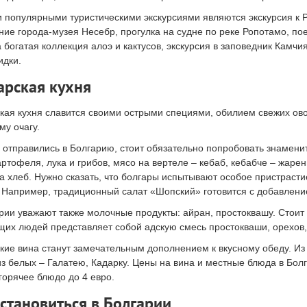
популярными туристическими экскурсиями являются экскурсия к Р
ие города-музея Несебр, прогулка на судне по реке Ропотамо, пое
 богатая коллекция алоэ и кактусов, экскурсия в заповедник Камчи
идки.
арская кухня
кая кухня славится своими острыми специями, обилием свежих ово
му очагу.
 отправились в Болгарию, стоит обязательно попробовать знамен
артофеля, лука и грибов, мясо на вертеле – кебаб, кебабче – жаре
а хлеб. Нужно сказать, что болгары испытывают особое пристрасти
 Например, традиционный салат «Шопский» готовится с добавлени
рии уважают также молочные продукты: айран, простоквашу. Стоит
их людей представляет собой адскую смесь простокваши, орехов, 
кие вина станут замечательным дополнением к вкусному обеду. Из
из белых – Галатею, Кадарку. Цены на вина и местные блюда в Болг
 горячее блюдо до 4 евро.
остановиться в Болгарии