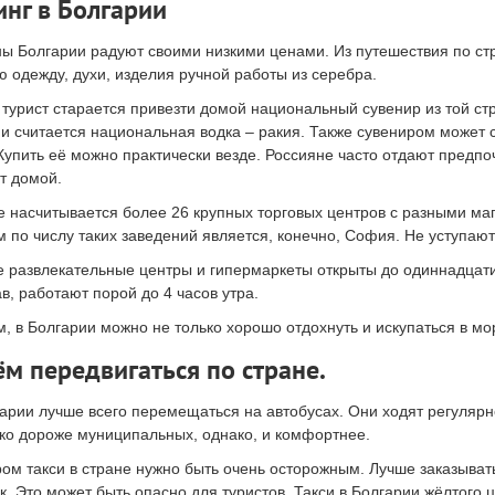
нг в Болгарии
ы Болгарии радуют своими низкими ценами. Из путешествия по стр
 одежду, духи, изделия ручной работы из серебра.
турист старается привезти домой национальный сувенир из той стр
и считается национальная водка – ракия. Также сувениром может с
Купить её можно практически везде. Россияне часто отдают предп
т домой.
е насчитывается более 26 крупных торговых центров с разными ма
 по числу таких заведений является, конечно, София. Не уступают
 развлекательные центры и гипермаркеты открыты до одиннадцати 
ав, работают порой до 4 часов утра.
, в Болгарии можно не только хорошо отдохнуть и искупаться в мор
ём передвигаться по стране.
арии лучше всего перемещаться на автобусах. Они ходят регулярно
ко дороже муниципальных, однако, и комфортнее.
ом такси в стране нужно быть очень осторожным. Лучше заказыват
. Это может быть опасно для туристов. Такси в Болгарии жёлтого ц