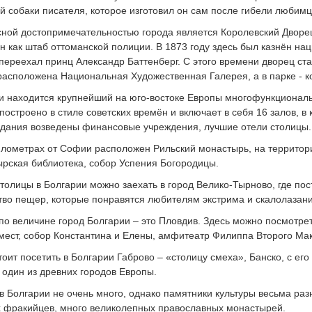
 собаки писателя, которое изготовил он сам после гибели любимц
ной достопримечательностью города является Королевский Дворец
н как штаб оттоманской полиции. В 1873 году здесь был казнён нац
переехал принц Александр Баттенберг. С этого времени дворец ста
расположена Национальная Художественная Галерея, а в парке - к
 находится крупнейший на юго-востоке Европы многофункциональ
построено в стиле советских времён и включает в себя 16 залов, в
здания возведены финансовые учреждения, лучшие отели столицы.
илометрах от Софии расположен Рильский монастырь, на территори
рская библиотека, собор Успения Богородицы.
толицы в Болгарии можно заехать в город Велико-Тырново, где пос
во пещер, которые понравятся любителям экстрима и скалолазани
по величине город Болгарии – это Пловдив. Здесь можно посмотре
мест, собор Константина и Елены, амфитеатр Филиппа Второго Мак
тоит посетить в Болгарии Габрово – «столицу смеха», Банско, с е
 один из древних городов Европы.
в Болгарии не очень много, однако памятники культуры весьма ра
 фракийцев, много великолепных православных монастырей.