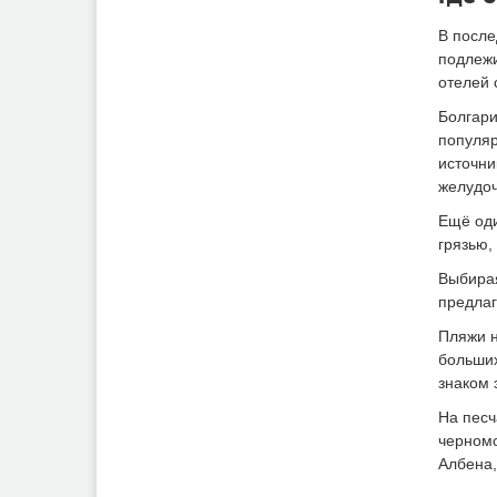
В после
подлежи
отелей 
Болгари
популяр
источни
желудоч
Ещё оди
грязью,
Выбирая
предлаг
Пляжи н
больших
знаком 
На песч
черномо
Албена,