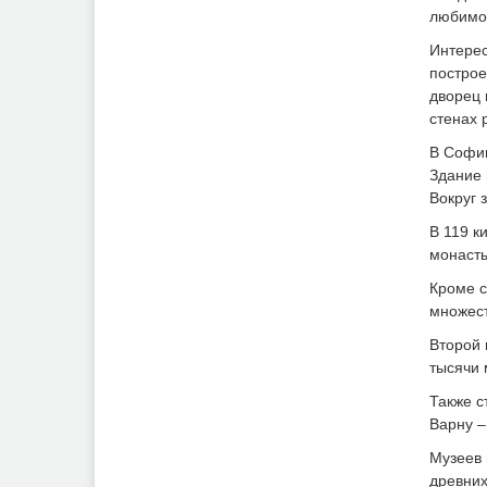
любимой
Интерес
построе
дворец 
стенах 
В Софии
Здание 
Вокруг 
В 119 к
монасты
Кроме с
множест
Второй 
тысячи 
Также с
Варну –
Музеев 
древних