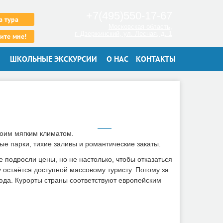
+7(495)550-17-67
з тура
Московская область,
г. Дзержинский, ул. Лесная, д. 1
ите мне!
ШКОЛЬНЫЕ ЭКСКУРСИИ
О НАС
КОНТАКТЫ
воим мягким климатом.
е парки, тихие заливы и романтические закаты.
 подросли цены, но не настолько, чтобы отказаться
 остаётся доступной массовому туристу. Потому за
да. Курорты страны соответствуют европейским