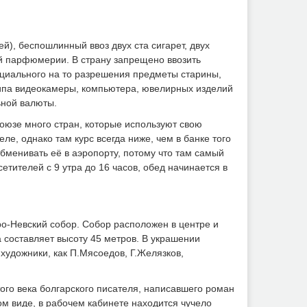
), беспошлинный ввоз двух ста сигарет, двух
ой парфюмерии. В страну запрещено ввозить
ециального на то разрешения предметы старины,
ипа видеокамеры, компьютера, ювелирных изделий
ьной валюты.
союзе много стран, которые используют свою
ле, однако там курс всегда ниже, чем в банке того
бменивать её в аэропорту, потому что там самый
етителей с 9 утра до 16 часов, обед начинается в
о-Невский собор. Собор расположен в центре и
 составляет высоту 45 метров. В украшении
художники, как П.Мясоедов, Г.Желязков,
ого века болгарского писателя, написавшего роман
м виде, в рабочем кабинете находится чучело