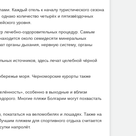
ами. Каждый отель к началу туристического сезона
 однако количество четырёх и пятизвёздочных
ейского уровня.
ктр лечебно-оздоровительных процедур. Самым
 находится около семидесяти минеральных
чат органы дыхания, нервную систему, органы
ьных источников, здесь лечат целебной чёрной
побережье моря. Черноморские курорты также
елённость», особенно в выходные и вблизи
недорого. Многие пляжи Болгарии могут похвастать
л, покататься на веломобилях и лошадях. Также на
Лучшим пляжем для спортивного отдыха считается
сутки напролёт.