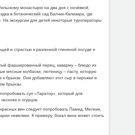
ильскому монастырю на два дня с ночёвкой,
здка в ботанический сад Балчик-Калиакра, где
я. На экскурсии для детей некоторые туроператоры
щей и страстью к различной глиняной посуде и
итый фаршированный перец, каварму – блюдо из
ные мясные колбаски, лютеницу – пасту, которую
е к брынзе. Они добавляют этот сыр в пирожки и
ем брынзы.
 попробовать суп «Таратор», который для
чеснока и огурцов.
 красных вин следует попробовать Памид, Мелник,
арии невелики. К примеру, бокал вина может стоить