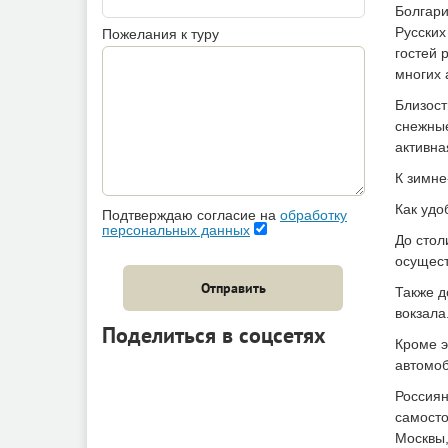
Болгари
Русских
Пожелания к туру
гостей 
многих 
Близост
снежные
активна
К зимне
Как удо
Подтверждаю согласие на
обработку
персональных данных
До стол
осущест
Отправить
Также д
вокзала
Поделиться в соцсетях
Кроме э
автомоб
Россиян
самосто
Москвы,