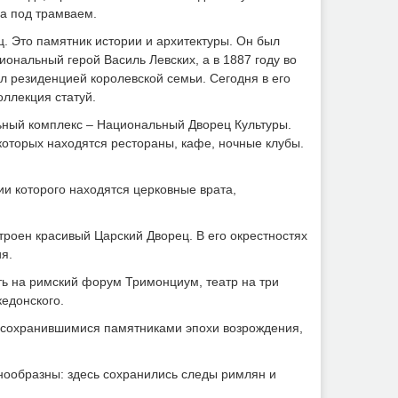
а под трамваем.
. Это памятник истории и архитектуры. Он был
иональный герой Василь Левских, а в 1887 году во
л резиденцией королевской семьи. Сегодня в его
оллекция статуй.
ный комплекс – Национальный Дворец Культуры.
 которых находятся рестораны, кафе, ночные клубы.
и которого находятся церковные врата,
троен красивый Царский Дворец. В его окрестностях
я.
ть на римский форум Тримонциум, театр на три
едонского.
го сохранившимися памятниками эпохи возрождения,
знообразны: здесь сохранились следы римлян и