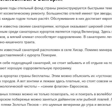
дние годы отельный фонд страны реконструируется быстрыми темп
т косметическому ремонту. Большинство отелей имеют три звезды,
с каждым годом только растёт. Обслуживание в них достигает европ
я известна своими санаториями, которые оказывают широкий спе
ным среди санаторных курортов является город Велинград. Здесь
ков, а мягкий климат способствует оздоровлению. В санаториях ле
но-кишечного тракта.
н известный санаторий расположен в селе Хисар. Помимо минерал
 доставляемой с курорта Поморие.
 себе подходящий санаторий, не стоит забывать и об отдыхе на 
ают хорошую оздоровительную программу.
а курортах страны бесплатны. Этим можно объяснить их «густонас
 городов. А вот зонтики и лежаки здесь платные, но стоят совсем 
экологической чистоты – «синим флагом» Евросоюза.
аных пляжах можно не только позагорать, но и поиграть в волейбо
рском побережье можно заняться дайвингом или рыбной ловлей. 
 пляжи Золотых Песков – это шумные вечеринки до утра и веселье 