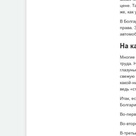
цене. Т
же, как 
В Болга
права. 
автомоб
На к
Многие 
труда. 
глазунь
свежую 
какой-н
ведь «с
Итак, е
Болгар
Во-перв
Во-втор
В-треть