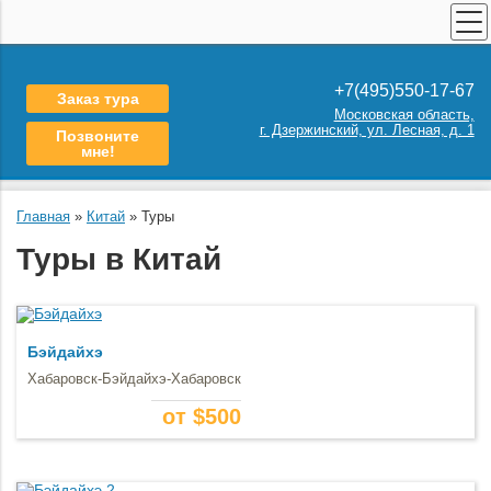
ПОИСК ТУРОВ
+7(495)550-17-67
Заказ тура
СТРАХОВАНИЕ
Московская область,
г. Дзержинский, ул. Лесная, д. 1
Позвоните
ТУРЫ ПО РОССИИ
мне!
КАТАЛОГ СТРАН
ПОИСК КРУИЗА
Главная
»
Китай
»
Туры
АРЕНДА АВТОБУСОВ
Туры в Китай
ШКОЛЬНЫЕ ЭКСКУРСИИ
О НАС
Бэйдайхэ
КОНТАКТЫ
Хабаровск-Бэйдайхэ-Хабаровск
от $500