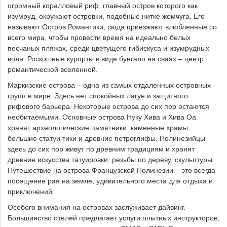
огромный коралловый риф, главный остров которого как
изумруд, окружают островки, подобные нитке жемчуга. Его
называют Остров Романтики, сюда приезжают влюбленные со
всего мира, чтобы провести время на идеально белых
песчаных пляжах, среди цветущего гибискуса и изумрудных
волн. Роскошные курорты в виде бунгало на сваях – центр
романтической вселенной.
Маркизские острова – одна из самых отдаленных островных
групп в мире. Здесь нет спокойных лагун и защитного
рифового барьера. Некоторые острова до сих пор остаются
необитаемыми. Основные острова Нуку Хива и Хива Оа
хранят археологические памятники: каменные храмы,
большие статуи тики и древние петроглифы. Полинезийцы
здесь до сих пор живут по древним традициям и хранят
древние искусства татуировки, резьбы по дереву, скульптуры.
Путешествие на острова Французской Полинезии – это всегда
посещение рая на земле, удивительного места для отдыха и
приключений.
Особого внимания на островах заслуживает дайвинг.
Большинство отелей предлагает услуги опытных инструкторов,