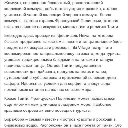
Жемчуга, совершенно бесплатный, располагающий
коллекцией жемчуга, добытого из устриц и раковин, а также
уникальной частной коллекцией черного жемчуга. Ловля
жемчуга – важная отрасль Французской Полинезии, которая
оказала влияние на искусство, мифологию и религию Таити.
Ежегодно здесь проводится фестиваль Heiva, на котором
бывают представлены костюмы, песни и танцы полинезийцев,
предметы их искусства и ремесел. Tiki Village театр – это
костюмированное танцевальное шоу на закате, когда туриста
угощают традиционными блюдами и напитками и танцуют
национальные танцы. Остров Таити предоставляет
возможности для дайвинга, прогулок на яхтах и каноэ,
путешествий вглубь острова и приключений во время джип-
сафари. Идеальные условия для серфинга влекут сюда
поклонников катания на волнах со всего мира.
Кроме Таити, Французская Полинезия может похвастаться
еще многими жемчужинами в лазурном море. Наиболее
красивые острова активно посещают туристы.
Бора-бора – самый известный остров красоты и роскоши в
бирюзовых водах. Расположен он в часе полета от Таити. Это