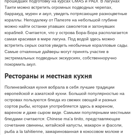
прошедших подготовку на курсах CMAS и PADI. В лагунах
Таити можно встретить огромных подводных черепах,
барракуд, мурен и акул, увидеть потрясающие разноцветные
кораллы. Неподалеку от Папеэте на небольшой глубине
можно найти останки упавших самолетов и затонувших
кораблей. Считается, что у острова Бора-Бора располагается
самая красивая в мире лагуна. Под водой здесь можно
встретить серых скатов увидеть необычные коралловые сады.
Самые отчаянные дайверы могут принять участие в
экстремальных подводных экскурсиях, собственноручно
покормить акул.
Рестораны и местная кухня
Полинезийская кухня вобрала в себя лучшие традиции
европейской и азиатской кухни. Большой популярностью на
островах пользуются блюда из свежих овощей и разных
сортов рыбы, которая употребляется здесь в жареном,
вареном и даже сыром виде. Самыми популярными местными
блюдами считаются: Chinese ma'a tinito, представляющее
сочетание свинины, китайской капусты, макарон и фасоли,
рыба a la tahitienne, замаринованная в кокосовом молоке и