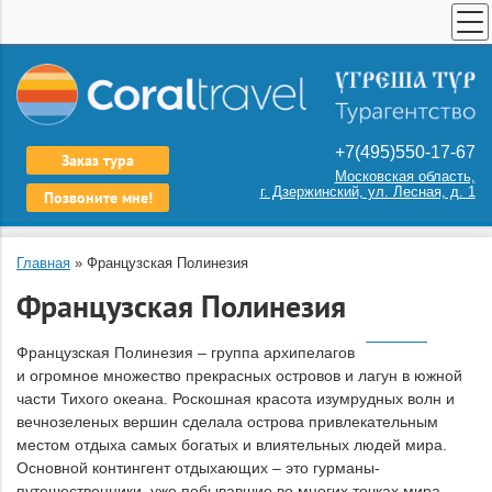
ПОИСК ТУРОВ
СТРАХОВАНИЕ
ТУРЫ ПО РОССИИ
+7(495)550-17-67
Заказ тура
КАТАЛОГ СТРАН
Московская область,
г. Дзержинский, ул. Лесная, д. 1
Позвоните мне!
ПОИСК КРУИЗА
АРЕНДА АВТОБУСОВ
Главная
»
Французская Полинезия
ШКОЛЬНЫЕ ЭКСКУРСИИ
Французская Полинезия
О НАС
Французская Полинезия – группа архипелагов
КОНТАКТЫ
и огромное множество прекрасных островов и лагун в южной
части Тихого океана. Роскошная красота изумрудных волн и
вечнозеленых вершин сделала острова привлекательным
местом отдыха самых богатых и влиятельных людей мира.
Основной контингент отдыхающих – это гурманы-
путешественники, уже побывавшие во многих точках мира,