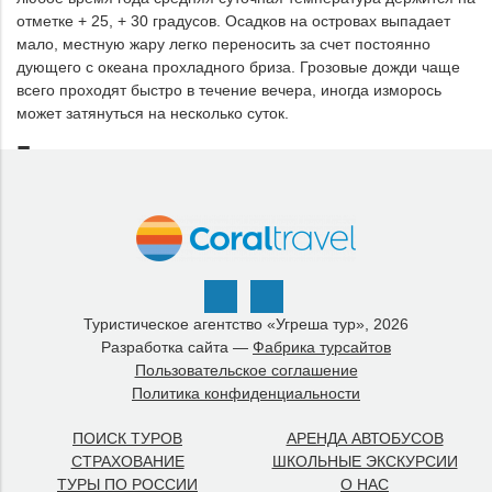
отметке + 25, + 30 градусов. Осадков на островах выпадает
мало, местную жару легко переносить за счет постоянно
дующего с океана прохладного бриза. Грозовые дожди чаще
всего проходят быстро в течение вечера, иногда изморось
может затянуться на несколько суток.
Безопасность туристов
Особые прививки для поездки на острова не требуются. В
стране очень строго следят за чистотой, имеется развитая
система здравоохранения. В отелях можно пить некипяченую
воду из-под крана. Особых ограничений в одежде нет, но все-
таки не рекомендуется разгуливать по улицам городов в
одном купальнике или шортах. На пляж лучше всего брать с
Туристическое агентство «Угреша тур», 2026
собой резиновую обувь, поскольку в прибрежных водах
Разработка сайта —
Фабрика турсайтов
встречается большое количество острых камешков, кораллов и
Пользовательское соглашение
колючих морских животных. Ядовитых насекомых и животных
Политика конфиденциальности
на островах нет.
Адреса и номера телефонов
ПОИСК ТУРОВ
АРЕНДА АВТОБУСОВ
СТРАХОВАНИЕ
ШКОЛЬНЫЕ ЭКСКУРСИИ
ТУРЫ ПО РОССИИ
О НАС
Туристический офис Таити: 505—700.