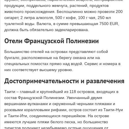
продукции, поддельного жемчуга, растений, продуктов
животного происхождения. Беспошлинно можно провезти 200
сигарет, 2 литра алкоголя, 500 г кофе, 100 г чая, 250 мл
туалетной воды. Валюта, в сумме превышающая 7500 EUR,
должна быть обязательно задекларирована.
Отели Французской Полинезии
Большинство отелей на островах представляют собой
бунгало, расположенные на берегу океана или на
специальных помостах прямо над водой. Сервис и номера в
них соответствует высшему уровню.
Достопримечательности и развлечения
Таити – главный и крупнейший из 118 островов, входящих в
состав Французской Полинезии. Увенчанный двумя
вершинами-вулканами и окруженный черными пляжами и
розовыми коралловыми рифами, остров состоит из Таити-Нуи
и Таити-Ити, соединяющихся перешейком. На острове
имеются лучшие пляжи белого песка, но большинство
туристов получают незабываемо острые ощущения от