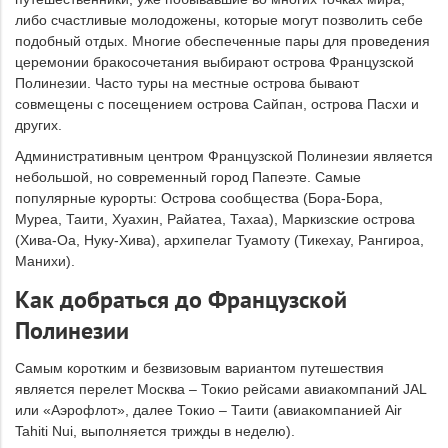
либо счастливые молодожены, которые могут позволить себе
подобный отдых. Многие обеспеченные пары для проведения
церемонии бракосочетания выбирают острова Французской
Полинезии. Часто туры на местные острова бывают
совмещены с посещением острова Сайпан, острова Пасхи и
других.
Административным центром Французской Полинезии является
небольшой, но современный город Папеэте. Самые
популярные курорты: Острова сообщества (Бора-Бора,
Муреа, Таити, Хуахин, Райатеа, Тахаа), Маркизские острова
(Хива-Оа, Нуку-Хива), архипелаг Туамоту (Тикехау, Рангироа,
Манихи).
Как добраться до Французской
Полинезии
Самым коротким и безвизовым вариантом путешествия
является перелет Москва – Токио рейсами авиакомпаний JAL
или «Аэрофлот», далее Токио – Таити (авиакомпанией Air
Tahiti Nui, выполняется трижды в неделю).