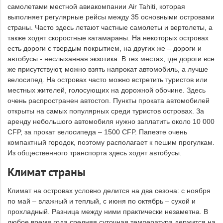
самолетами местной авиакомпании Air Tahiti, которая
выполняет регулярные рейсы между 35 основными островами
страны. Часто здесь летают частные самолеты и вертолеты, а
также ходят скоростные катамараны. На некоторых островах
есть дороги с твердым покрытием, на других же – дороги и
автобусы - неслыханная экзотика. В тех местах, где дороги все
же присутствуют, можно взять напрокат автомобиль, а лучше
велосипед. На островах часто можно встретить туристов или
местных жителей, голосующих на дорожной обочине. Здесь
очень распространен автостоп. Пункты проката автомобилей
открыты на самых популярных среди туристов островах. За
аренду небольшого автомобиля нужно заплатить около 10 000
CFP, за прокат велосипеда – 1500 CFP. Папеэте очень
компактный городок, поэтому располагает к пешим прогулкам.
Из общественного транспорта здесь ходят автобусы.
Климат страны
Климат на островах условно делится на два сезона: с ноября
по май – влажный и теплый, с июня по октябрь – сухой и
прохладный. Разница между ними практически незаметна. В
любое время года средняя суточная температура держится на