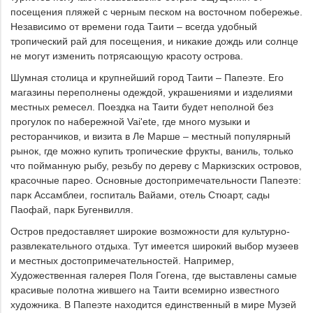
посещения пляжей с черным песком на восточном побережье.
Независимо от времени года Таити – всегда удобный
тропический рай для посещения, и никакие дождь или солнце
не могут изменить потрясающую красоту острова.
Шумная столица и крупнейший город Таити – Папеэте. Его
магазины переполнены одеждой, украшениями и изделиями
местных ремесел. Поездка на Таити будет неполной без
прогулок по набережной Vai'ete, где много музыки и
ресторанчиков, и визита в Ле Марше – местный популярный
рынок, где можно купить тропические фрукты, ваниль, только
что пойманную рыбу, резьбу по дереву с Маркизских островов,
красочные парео. Основные достопримечательности Папеэте:
парк Ассамблеи, госпиталь Вайами, отель Стюарт, сады
Паофай, парк Бугенвилля.
Остров предоставляет широкие возможности для культурно-
развлекательного отдыха. Тут имеется широкий выбор музеев
и местных достопримечательностей. Например,
Художественная галерея Поля Гогена, где выставлены самые
красивые полотна жившего на Таити всемирно известного
художника. В Папеэте находится единственный в мире Музей