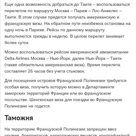
Еще одна возможность добраться до Таити – воспользоваться
перелетом по маршруту Москва – Париж – Лос-Анжелес –
Таити. В этом случае придется получать американскую и
французскую визы. На обратном пути неизбежна остановка на
одну ночь в Париже. Рейсы по данному маршруту
выполняются трижды в неделю. В целом перелет занимает
более суток.
Можно воспользоваться рейсом американской авиакомпании
Delta Airlines Москва – Нью-Йорк, далее Нью-Йорк – Таити
(также обязательна американская виза). Время перелета
составляет 26 часов без учета стыковок.
Для посещения островов Французской Полинезии требуется
особая виза, получить которую можно в Департаменте
заморских территорий Франции или во французском
посольстве. Шенгенская виза для поездки во Французскую
Полинезию не годится.
Таможня
На территорию Французской Полинезии запрещен ввоз
оружия, боеприпасов, наркотических веществ, контрафактной