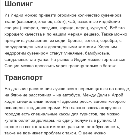
Шопинг
Из Индии можно привезти огромное количество сувениров:
ткани (кашемир, хлопок, шёлк), чай, известные индийские
специи (шафран, гвоздика, корица, перец, куркума). Всё это
хорошего качества и по нашим меркам дёшево. Также можно
прикупить украшения: из меди, бронзы, золота, серебра, с
полудрагоценными и драгоценными камнями. Хорошим
недорогим сувениром станут глиняные, бамбуковые,
сандаловые статуэтки. На рынке в Индии можно торговаться.
Специи можно провозить через границу только в багаже.
Транспорт
На дальние расстояния лучше всего перемещаться на поезде,
на ближние расстояния – на автобусе. Между Дели и Агрой
ходит специальный поезд «Тадж-экспресс», вагоны которого
оснащены кондиционерами. На главных вокзалах крупных
городов есть специальные кассы для туристов, где можно
купить билет за доллары, но сдачу получить в рупиях. В
стране во всех штатах имеется развитая автобусная сеть,
также не возникнет проблем с такси. О цене нужно