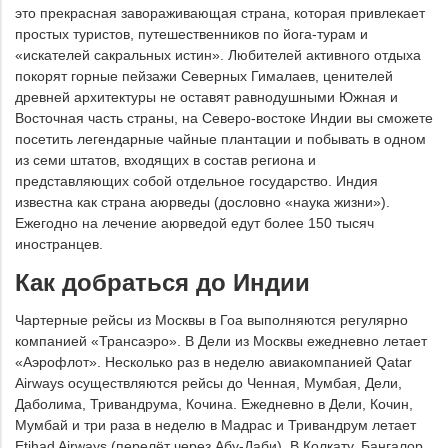
это прекрасная завораживающая страна, которая привлекает
простых туристов, путешественников по йога-турам и
«искателей сакральных истин». Любителей активного отдыха
покорят горные пейзажи Северных Гималаев, ценителей
древней архитектуры не оставят равнодушными Южная и
Восточная часть страны, на Северо-востоке Индии вы сможете
посетить легендарные чайные плантации и побывать в одном
из семи штатов, входящих в состав региона и
представляющих собой отдельное государство. Индия
известна как страна аюрведы (дословно «наука жизни»).
Ежегодно на лечение аюрведой едут более 150 тысяч
иностранцев.
Как добраться до Индии
Чартерные рейсы из Москвы в Гоа выполняются регулярно
компанией «Трансаэро». В Дели из Москвы ежедневно летает
«Аэрофлот». Несколько раз в неделю авиакомпанией Qatar
Airways осуществляются рейсы до Ченная, Мумбая, Дели,
Даболима, Тривандрума, Кочина. Ежедневно в Дели, Кочин,
Мумбай и три раза в неделю в Мадрас и Тривандрум летает
Etihad Airways (перелёт через Абу-Даби). В Колкату, Бангалор,