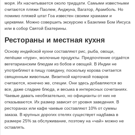
моря. Их насчитывается около тридцати. Самыми известными
считаются пляжи Паолем, Анджуна, Вагатор, Арамболь. Но
помимо пляжей штат Гоа известен своими храмами и
церквями. Можно совершить экскурсию к Базилике Бом Иисуса
или в собор Святой Екатерины.
Рестораны и местная кухня
Основу индийской кухни составляют рис, рыба, овощи,
лепёшки «пури», молочные продукты. Предпочтение отдаётся
вегетарианским блюдам из бобов и овощей. В Индии не
употребляют в пищу говядину, поскольку корова считается
священным животным. Визитной карточкой поваров
считаются, конечно же, специи. Они здесь добавляются во
все, даже сладкие блюда, и весьма в интересных сочетаниях.
Чаевые давать необязательно, но официанты от них не
отказываются. Их размер зависит от уровня заведения. В
ресторанах или кафе чаевые составляют 10% от суммы
заказа. В крупных дорогих отелях существует надбавка в
размере 25% за обслуживание, поэтому на «чай» можно не
оставлять.