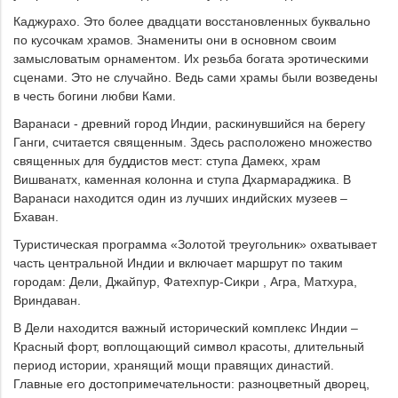
Каджурахо. Это более двадцати восстановленных буквально
по кусочкам храмов. Знамениты они в основном своим
замысловатым орнаментом. Их резьба богата эротическими
сценами. Это не случайно. Ведь сами храмы были возведены
в честь богини любви Ками.
Варанаси - древний город Индии, раскинувшийся на берегу
Ганги, считается священным. Здесь расположено множество
священных для буддистов мест: ступа Дамeкx, храм
Вишванатх, каменная колонна и ступа Дхармараджика. В
Варанаси находится один из лучших индийских музеев –
Бхаван.
Туристическая программа «Золотой треугольник» охватывает
часть центральной Индии и включает маршрут по таким
городам: Дели, Джайпур, Фатехпур-Сикри , Агра, Матхура,
Вриндаван.
В Дели находится важный исторический комплекс Индии –
Красный форт, воплощающий символ красоты, длительный
период истории, хранящий мощи правящих династий.
Главные его достопримечательности: разноцветный дворец,