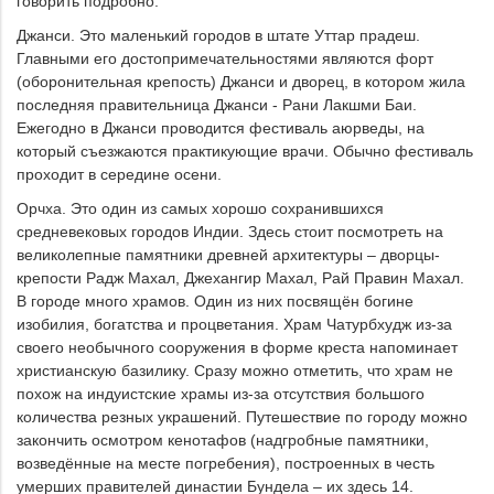
говорить подробно.
Джанси. Это маленький городов в штате Уттар прадеш.
Главными его достопримечательностями являются форт
(оборонительная крепость) Джанси и дворец, в котором жила
последняя правительница Джанси - Рани Лакшми Баи.
Ежегодно в Джанси проводится фестиваль аюрведы, на
который съезжаются практикующие врачи. Обычно фестиваль
проходит в середине осени.
Орчха. Это один из самых хорошо сохранившихся
средневековых городов Индии. Здесь стоит посмотреть на
великолепные памятники древней архитектуры – дворцы-
крепости Радж Махал, Джехангир Махал, Рай Правин Махал.
В городе много храмов. Один из них посвящён богине
изобилия, богатства и процветания. Храм Чатурбхудж из-за
своего необычного сооружения в форме креста напоминает
христианскую базилику. Сразу можно отметить, что храм не
похож на индуистские храмы из-за отсутствия большого
количества резных украшений. Путешествие по городу можно
закончить осмотром кенотафов (надгробные памятники,
возведённые на месте погребения), построенных в честь
умерших правителей династии Бундела – их здесь 14.