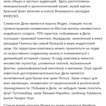
залы общих и частных аудиенций. Здесь расположены
мемориальный и археологический музеи, музей картин.
Красный форт включён в список Всемирного наследия
ЮНЕСКО.
Символом Дели являются ворота Индии, ставшие после
провозглашения независимости Местом могилы неизвестного
индийского солдата. 70% туристов, побывавших в Дели,
посещают храмовый комплекс Акшардхам, занесённый в книгу
рекордов Гиннеса как самый большой в мире индуистский
храм. На территории комплекса можно прокатиться на лодке
по искусственно созданному каналу и познакомиться с
древнейшей историей страны. В саду комплекса имеется
множество скульптур, ухоженных газонов, музыкальный
фонтан, широкоформатный кинотеатр и магазины. Ещё одной
известной достопримечательностью Дели является
молитвенный дом Бахаи или храм Лотоса. Храм открыт для
всех желающих, независимо от национальной и религиозной
принадлежности. Побывав в Дели, не забудьте также посетить
форт Тугхлакабад, храм Лакшми-Нарайан, гробницу Хумаюна,
рынок Чандни Чоук.
Самым ярким городом Индии по праву считается Джайпур,