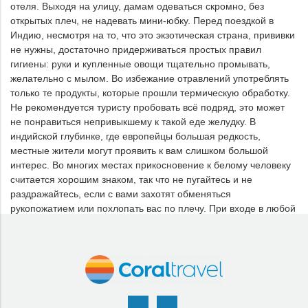
отеля. Выходя на улицу, дамам одеваться скромно, без
открытых плеч, не надевать мини-юбку. Перед поездкой в
Индию, несмотря на то, что это экзотическая страна, прививки
не нужны, достаточно придерживаться простых правил
гигиены: руки и купленные овощи тщательно промывать,
желательно с мылом. Во избежание отравлений употреблять
только те продукты, которые прошли термическую обработку.
Не рекомендуется туристу пробовать всё подряд, это может
не понравиться непривыкшему к такой еде желудку. В
индийской глубинке, где европейцы большая редкость,
местные жители могут проявить к вам слишком большой
интерес. Во многих местах прикосновение к белому человеку
считается хорошим знаком, так что не пугайтесь и не
раздражайтесь, если с вами захотят обменяться
рукопожатием или похлопать вас по плечу. При входе в любой
храм нужно снимать обувь, дамам рекомендуется иметь при
себе платок.
Адреса и номера телефонов
Посольство и консульство Индии в РФ: ул. Воронцово Поле, 4.
Телефон: (495) 783-75-35, факс: 916-36-32.