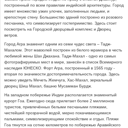
построенный по всем правилам индийской архитектуры. Город
имеет множество узких улочек, заполненных людьми, и
крепостную стену. Большинство зданий построено из розового
песчаника, что символизирует гостеприимство. Здесь стоит
посмотреть на Городской дворцовый комплекс и Дворец
ветров.
Город Агра знаменит одним из семи чудес света – Тадж-
Махалом. Этот мавзолей построен из белого мрамора в честь
любимой жены Шах Джахана. Тадж-Махал - одно из самых
фотографируемых мест в мире, занесён в список Всемирного
наследия ЮНЕСКО. Форт Агра, построенный в 1565 году -
вторая по значимости достопримечательность города. Здесь
можно увидеть Мечеть Жемчуга, Хас-Махал, зеркальный
дворец Шиш Махал, башню Мусамман Бурдж.
На западном побережье Индии располагается знаменитый
курорт Гоа. Ежегодно сюда прилетает более 2 миллионов
туристов, привлечённых белыми песчаными пляжами,
чистейшей прозрачной водой, мерно покачивающимися
пальмами, символизирующими спокойствие и отдых. Пляжи
Гоа тянутся на сотню километров по побережью Аравийского