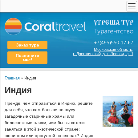
ПОИСК ТУРОВ
СТРАХОВАНИЕ
ТУРЫ ПО РОССИИ
+7(495)550-17-67
Заказ тура
КАТАЛОГ СТРАН
Московская область,
г. Дзержинский, ул. Лесная, д. 1
Позвоните
ПОИСК КРУИЗА
мне!
АРЕНДА АВТОБУСОВ
Главная
»
Индия
ШКОЛЬНЫЕ ЭКСКУРСИИ
Индия
О НАС
КОНТАКТЫ
Прежде, чем отправиться в Индию, решите
для себя, что вам больше по вкусу:
загадочные старинные храмы или
белоснежные пляжи, чем бы вы хотели
заняться в этой экзотической стране:
шопингом или прогулкой на слонах? Индия –