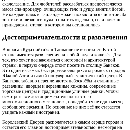
скалолазание. Для любителей расслабиться предоставляется
масса спа-процедур, очищающих тело и душу, занятия йогой.
Не каждый пляж в Таиланде может похвастаться чистотой. За
зонтики и шезлонги нужно платить отдельно, если пляж не
принадлежит отелю, в котором вы остановились.
Достопримечательности и развлечения
Вопроса «Куда пойти?» в Таиланде не возникнет. В этой
стране имеются развлечения на любой вкус и кошелёк. Для
тех, кто хочет познакомиться с историей и архитектурой
страны, в первую очередь стоит посетить столицу Бангкок.
Это один из самых быстроразвивающихся огромных городов
Южной Азии и самый популярный туристический центр. В
Бангкоке забавно переплетаются небоскрёбы и старинные
развалины, дворцы и деревянные хижины, современные
торговые центры и традиционные уличные рынки. Чтобы
осмотреть все достопримечательности этого
многомиллионного мегаполиса, понадобится не один месяц
свободного времени. Но основные из них всё же старается
увидеть каждый иностранец.
Королевский Дворец располагается в самом сердце города и
остаётся его главной достопримечательностью, несмотря на