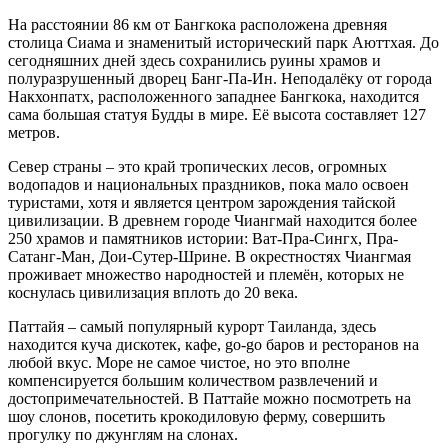
На расстоянии 86 км от Бангкока расположена древняя
столица Сиама и знаменитый исторический парк Аюттхая. До
сегодняшних дней здесь сохранились руины храмов и
полуразрушенный дворец Банг-Па-Ин. Неподалёку от города
Накхонпатх, расположенного западнее Бангкока, находится
сама большая статуя Будды в мире. Её высота составляет 127
метров.
Север страны – это край тропических лесов, огромных
водопадов и национальных праздников, пока мало освоен
туристами, хотя и является центром зарождения тайской
цивилизации. В древнем городе Чиангмай находится более
250 храмов и памятников истории: Ват-Пра-Сингх, Пра-
Сатанг-Ман, Дои-Сутер-Шрине. В окрестностях Чиангмая
проживает множество народностей и племён, которых не
коснулась цивилизация вплоть до 20 века.
Паттайя – самый популярный курорт Таиланда, здесь
находится куча дискотек, кафе, go-go баров и ресторанов на
любой вкус. Море не самое чистое, но это вполне
компенсируется большим количеством развлечений и
достопримечательностей. В Паттайе можно посмотреть на
шоу слонов, посетить крокодиловую ферму, совершить
прогулку по джунглям на слонах.