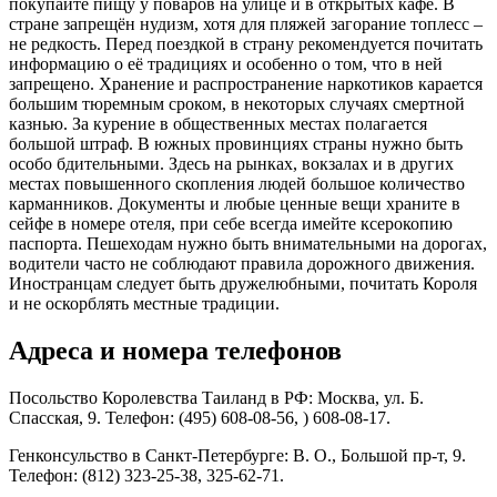
покупайте пищу у поваров на улице и в открытых кафе. В
стране запрещён нудизм, хотя для пляжей загорание топлесс –
не редкость. Перед поездкой в страну рекомендуется почитать
информацию о её традициях и особенно о том, что в ней
запрещено. Хранение и распространение наркотиков карается
большим тюремным сроком, в некоторых случаях смертной
казнью. За курение в общественных местах полагается
большой штраф. В южных провинциях страны нужно быть
особо бдительными. Здесь на рынках, вокзалах и в других
местах повышенного скопления людей большое количество
карманников. Документы и любые ценные вещи храните в
сейфе в номере отеля, при себе всегда имейте ксерокопию
паспорта. Пешеходам нужно быть внимательными на дорогах,
водители часто не соблюдают правила дорожного движения.
Иностранцам следует быть дружелюбными, почитать Короля
и не оскорблять местные традиции.
Адреса и номера телефонов
Посольство Королевства Таиланд в РФ: Москва, ул. Б.
Спасская, 9. Телефон: (495) 608-08-56, ) 608-08-17.
Генконсульство в Санкт-Петербурге: В. О., Большой пр-т, 9.
Телефон: (812) 323-25-38, 325-62-71.