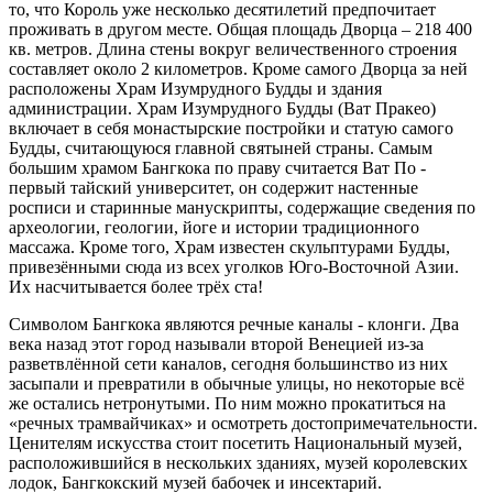
то, что Король уже несколько десятилетий предпочитает
проживать в другом месте. Общая площадь Дворца – 218 400
кв. метров. Длина стены вокруг величественного строения
составляет около 2 километров. Кроме самого Дворца за ней
расположены Храм Изумрудного Будды и здания
администрации. Храм Изумрудного Будды (Ват Пракео)
включает в себя монастырские постройки и статую самого
Будды, считающуюся главной святыней страны. Самым
большим храмом Бангкока по праву считается Ват По -
первый тайский университет, он содержит настенные
росписи и старинные манускрипты, содержащие сведения по
археологии, геологии, йоге и истории традиционного
массажа. Кроме того, Храм известен скульптурами Будды,
привезёнными сюда из всех уголков Юго-Восточной Азии.
Их насчитывается более трёх ста!
Символом Бангкока являются речные каналы - клонги. Два
века назад этот город называли второй Венецией из-за
разветвлённой сети каналов, сегодня большинство из них
засыпали и превратили в обычные улицы, но некоторые всё
же остались нетронутыми. По ним можно прокатиться на
«речных трамвайчиках» и осмотреть достопримечательности.
Ценителям искусства стоит посетить Национальный музей,
расположившийся в нескольких зданиях, музей королевских
лодок, Бангкокский музей бабочек и инсектарий.