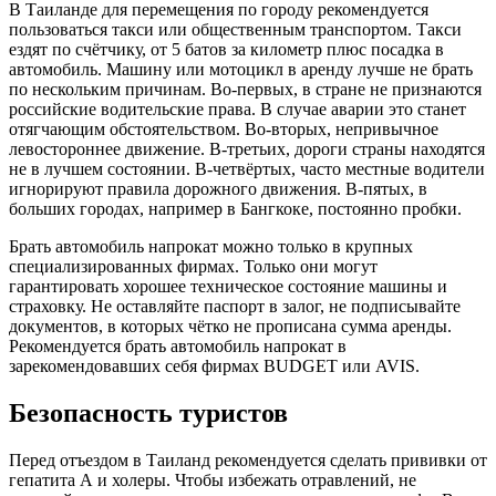
В Таиланде для перемещения по городу рекомендуется
пользоваться такси или общественным транспортом. Такси
ездят по счётчику, от 5 батов за километр плюс посадка в
автомобиль. Машину или мотоцикл в аренду лучше не брать
по нескольким причинам. Во-первых, в стране не признаются
российские водительские права. В случае аварии это станет
отягчающим обстоятельством. Во-вторых, непривычное
левостороннее движение. В-третьих, дороги страны находятся
не в лучшем состоянии. В-четвёртых, часто местные водители
игнорируют правила дорожного движения. В-пятых, в
больших городах, например в Бангкоке, постоянно пробки.
Брать автомобиль напрокат можно только в крупных
специализированных фирмах. Только они могут
гарантировать хорошее техническое состояние машины и
страховку. Не оставляйте паспорт в залог, не подписывайте
документов, в которых чётко не прописана сумма аренды.
Рекомендуется брать автомобиль напрокат в
зарекомендовавших себя фирмах BUDGET или AVIS.
Безопасность туристов
Перед отъездом в Таиланд рекомендуется сделать прививки от
гепатита А и холеры. Чтобы избежать отравлений, не