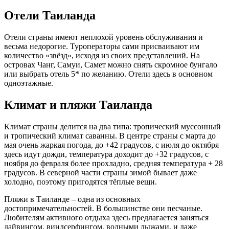
Отели Таиланда
Отели страны имеют неплохой уровень обслуживания и
весьма недорогие. Туроператоры сами присваивают им
количество «звёзд», исходя из своих представлений. На
островах Чанг, Самуи, Самет можно снять скромное бунгало
или выбрать отель 5* по желанию. Отели здесь в основном
одноэтажные.
Климат и пляжи Таиланда
Климат страны делится на два типа: тропический муссонный
и тропический климат саванны. В центре страны с марта до
мая очень жаркая погода, до +42 градусов, с июля до октября
здесь идут дожди, температура доходит до +32 градусов, с
ноября до февраля более прохладно, средняя температура + 28
градусов. В северной части страны зимой бывает даже
холодно, поэтому пригодятся тёплые вещи.
Пляжи в Таиланде – одна из основных
достопримечательностей. В большинстве они песчаные.
Любителям активного отдыха здесь предлагается заняться
дайвингом, виндсерфингом, водными лыжами, и даже