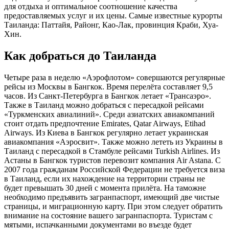
для отдыха и оптимальное соотношение качества
предоставляемых услуг и их цены. Самые известные курорты
Таиланда: Паттайя, Районг, Као-Лак, провинция Краби, Хуа-
Хин.
Как добраться до Таиланда
Четыре раза в неделю «Аэрофлотом» совершаются регулярные
рейсы из Москвы в Бангкок. Время перелёта составляет 9,5
часов. Из Санкт-Петербурга в Бангкок летает «Трансаэро».
Также в Таиланд можно добраться с пересадкой рейсами
«Туркменских авиалиний». Среди азиатских авиакомпаний
стоит отдать предпочтение Emirates, Qatar Airways, Etihad
Airways. Из Киева в Бангкок регулярно летает украинская
авиакомпания «Аэросвит». Также можно лететь из Украины в
Таиланд с пересадкой в Стамбуле рейсами Turkish Airlines. Из
Астаны в Бангкок туристов перевозит компания Air Astana. С
2007 года гражданам Российской Федерации не требуется виза
в Таиланд, если их нахождение на территории страны не
будет превышать 30 дней с момента прилёта. На таможне
необходимо предъявить загранпаспорт, имеющий две чистые
страницы, и миграционную карту. При этом следует обратить
внимание на состояние вашего загранпаспорта. Туристам с
мятыми, испачканными документами во въезде будет