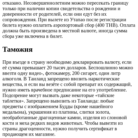
отказано. Несовершеннолетним можно пересекать границу
только при наличии копии свидетельства о рождении и
доверенности от родителей, если они едут без их
сопровождения. При вылете из Утапао после регистрации
билета нужно оплатить аэропортовый сбор (400 ТНВ). Оплата
должна быть произведена в местной валюте, иногда сумма
сбора уже включена в билет.
Таможня
При въезде в страну необходимо декларировать валюту, если
её сумма превышает 20 тысяч долларов. Беспошлинно можно
ввезти одну видео-, фотокамеру, 200 сигарет, один литр
алкоголя. В Таиланд запрещено ввозить наркотические
вещества, и если вы везёте с собой препарат их содержащий,
нужно иметь врачебное предписание на его употребление.
Подозрение могут вызвать даже некоторые «тайские
таблетки». Запрещено вывозить из Таиланда: любые
предметы с изображением Будды (кроме нашейного
медальона), украшения из платины, слитки золота,
необработанные драгоценные камни, изделия из слоновой
кости и меха редких видов животных. Чтобы вывезти из
страны драгоценности, нужно получить сертификат в
продающем их магазине.