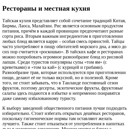
Рестораны и местная кухня
Тайская кухня представляет собой сочетание традиций Китая,
Бирмы, Лаоса, Малайзии. Рис является основным продуктом
питания, причём в каждой провинции предпочитают разные
сорта риса. Вторым важным ингредиентом в приготовлении
любых блюд является карри – особая смесь пряностей. Тайцы
часто употребляют в пищу обитателей морского дна, а мясо до
сих пор считается «роскошью». В тайских кафе и ресторанах
можно попробовать огромное разнообразие блюд из рисовой
лапши. Среди туристов популярны супы «том ям» (с
креветками) и «том ха кай» (с курицей и грибами).
Разнообразие трав, которые используются при приготовлении
пищи, делают её не только вкусной, но и полезной. Кроме
того, не стоит забывать, что в Таиланде постоянный сезон
фруктов, поэтому десерты, экзотические фрукты, фруктовые
салаты здесь подаются в избытке и непременно понравятся
даже самому избалованному туристу.
К выбору заведений общественного питания лучше подходить
избирательно. Стоит избегать открытых дешёвых ресторанов,
поскольку гигиенические нормы там оставляют желать
лучшего. Также стоит отказаться от употребления в напитках
льда в недорогих заведениях. Многие местные блюда с