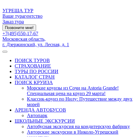
УГРЕША ТУР
Ваше турагентство
Заказ тура
Позвоните мне!
+7(495)550-17-67
Московская область,
г. Дзержинский, ул. Лесная, д. 1
ПОИСК ТУРОВ
СТРАХОВАНИЕ
ТУРЫ ПО РОССИИ
КАТАЛОГ СТРАН
ПОИСК КРУИЗА
Морские круизы из Сочи на Astoria Grande!
Специальная цена на круиз 29 марта!
Классик-круиз по Нилу: Путешествие между двух
морей
АРЕНДА АВТОБУСОВ
Автопарк
ШКОЛЬНЫЕ ЭКСКУРСИИ
Автобусная экскурсия на кондитерскую фабрику
Авторские экскурсии в Николо-Угрешский