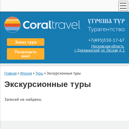
ПОИСК ТУРОВ
СТРАХОВАНИЕ
ТУРЫ ПО РОССИИ
+7(495)550-17-67
Заказ тура
КАТАЛОГ СТРАН
Московская область,
г. Дзержинский, ул. Лесная, д. 1
Позвоните
ПОИСК КРУИЗА
мне!
АРЕНДА АВТОБУСОВ
Главная
»
Япония
»
Туры
»
Экскурсионные туры
ШКОЛЬНЫЕ ЭКСКУРСИИ
Экскурсионные туры
О НАС
КОНТАКТЫ
Записей не найдено.